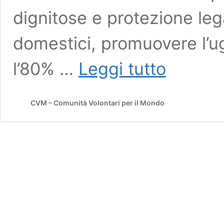
dignitose e protezione legal
domestici, promuovere l’u
Linee
l’80% …
Leggi tutto
Guida
e
Raccomandazioni
CVM – Comunità Volontari per il Mondo
della
Conferenza
Nazionale
sui
Diritti
dei
Bambini
–
Dodoma