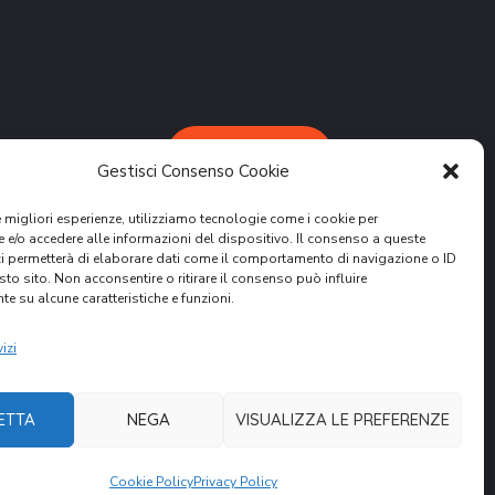
DONA ORA
Gestisci Consenso Cookie
le migliori esperienze, utilizziamo tecnologie come i cookie per
e/o accedere alle informazioni del dispositivo. Il consenso a queste
ci permetterà di elaborare dati come il comportamento di navigazione o ID
sto sito. Non acconsentire o ritirare il consenso può influire
e su alcune caratteristiche e funzioni.
attività.
ER
izi
ETTA
NEGA
VISUALIZZA LE PREFERENZE
Cookie Policy
Privacy Policy
nità Volontari per il Mondo. All Rights Reserved.