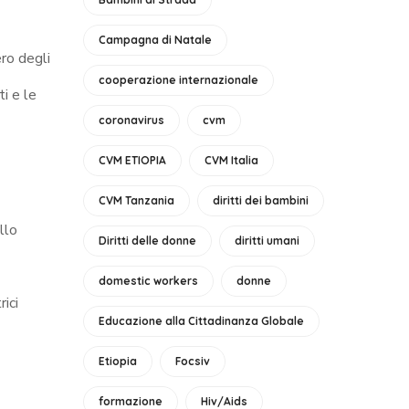
Campagna di Natale
ero degli
cooperazione internazionale
ti e le
coronavirus
cvm
CVM ETIOPIA
CVM Italia
CVM Tanzania
diritti dei bambini
llo
Diritti delle donne
diritti umani
domestic workers
donne
rici
Educazione alla Cittadinanza Globale
Etiopia
Focsiv
formazione
Hiv/Aids