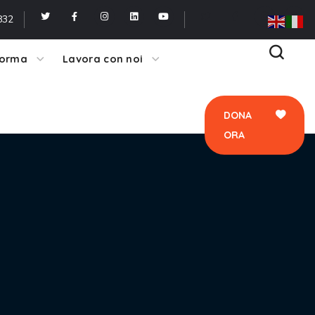
ORA
832
forma
Lavora con noi
DONA
ORA