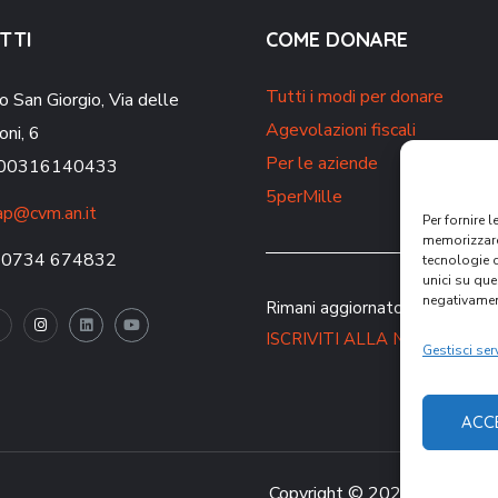
TTI
COME DONARE
Tutti i modi per donare
o San Giorgio,
Via delle
Agevolazioni fiscali
oni, 6
Per le aziende
. 00316140433
5perMille
p@cvm.an.it
Per fornire 
memorizzare 
 0734 674832
tecnologie 
unici su que
negativament
Rimani aggiornato sulle nostre 
ISCRIVITI ALLA NEWSLETT
Gestisci serv
ACC
Copyright © 2021 CVM – Comu