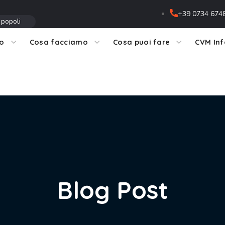
+39 0734 674
 popoli
mo
Cosa facciamo
Cosa puoi fare
CVM In
Blog Post