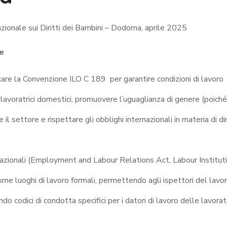
ionale sui Diritti dei Bambini – Dodoma, aprile 2025
le
care la Convenzione ILO C 189 per garantire condizioni di lavoro
e lavoratrici domestici, promuovere l’uguaglianza di genere (poich
l settore e rispettare gli obblighi internazionali in materia di dir
 nazionali (Employment and Labour Relations Act, Labour Institut
ome luoghi di lavoro formali, permettendo agli ispettori del lavor
ndo codici di condotta specifici per i datori di lavoro delle lavorat