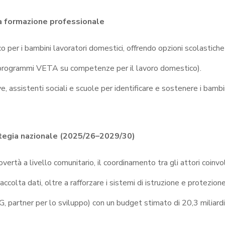
la formazione professionale
per i bambini lavoratori domestici, offrendo opzioni scolastiche f
 programmi VETA su competenze per il lavoro domestico).
e, assistenti sociali e scuole per identificare e sostenere i bambi
rategia nazionale (2025/26–2029/30)
vertà a livello comunitario, il coordinamento tra gli attori coinvol
accolta dati, oltre a rafforzare i sistemi di istruzione e protezione
 partner per lo sviluppo) con un budget stimato di 20,3 miliard