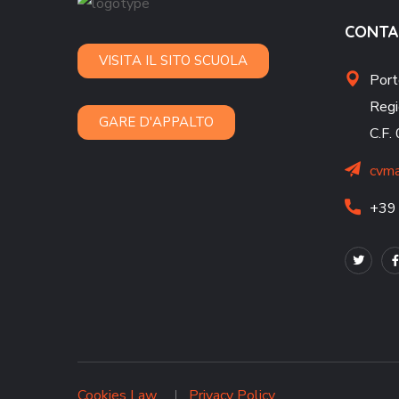
CONTA
VISITA IL SITO SCUOLA
Port
Regi
GARE D'APPALTO
C.F
cvma
+39
Cookies Law
Privacy Policy