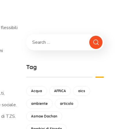
lessibili
ni
Tag
Acqua
AFRICA
aics
ti,
ambiente
articolo
 sociale.
i di TZS
.
Asmae Dachan
Bambini di Strada