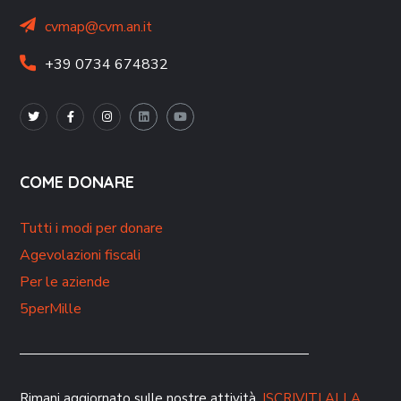
cvmap@cvm.an.it
+39 0734 674832
COME DONARE
Tutti i modi per donare
Agevolazioni fiscali
Per le aziende
5perMille
Rimani aggiornato sulle nostre attività.
ISCRIVITI ALLA