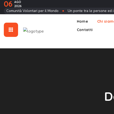
06
AGO
2026
Contatti
Comunità Volontari per il Mondo
●
Un ponte tra le persone ed i
Home
Chi sia
Contatti
D