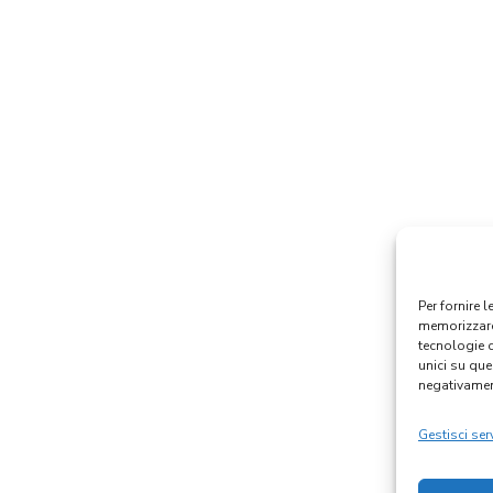
Per fornire 
memorizzare 
tecnologie 
unici su que
negativament
Gestisci serv