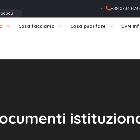
+39 0734 674
 popoli
mo
Cosa facciamo
Cosa puoi fare
CVM In
ocumenti istituziona