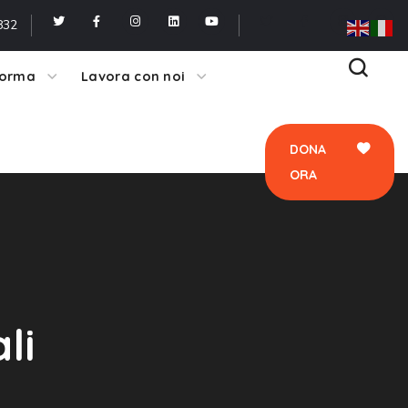
ORA
832
forma
Lavora con noi
DONA
ORA
li