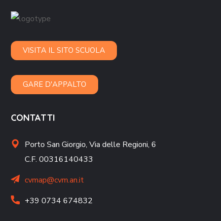
VISITA IL SITO SCUOLA
GARE D'APPALTO
CONTATTI
Porto San Giorgio,
Via delle Regioni, 6
C.F. 00316140433
cvmap@cvm.an.it
+39 0734 674832