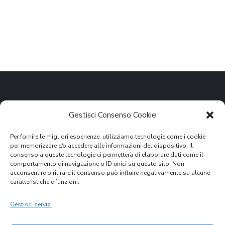
Gestisci Consenso Cookie
Per fornire le migliori esperienze, utilizziamo tecnologie come i cookie
per memorizzare e/o accedere alle informazioni del dispositivo. Il
consenso a queste tecnologie ci permetterà di elaborare dati come il
comportamento di navigazione o ID unici su questo sito. Non
VISITA IL SITO SCUOLA
acconsentire o ritirare il consenso può influire negativamente su alcune
caratteristiche e funzioni.
GARE D'APPALTO
Gestisci servizi