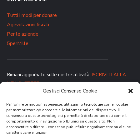
Tutti i modi per donare
Agevolazioni fiscali
Per le aziende
5perMille
Rimani aggiornato sulle nostre attività.
ISCRIVITI ALLA
NEWSLETTER
Gestisci Consenso Cookie
Per fornire le migliori esperienze, utilizziamo tecnologie come i cookie
per memorizzare e/o accedere alle informazioni del dispositivo. Il
consenso a queste tecnologie ci permetterà di elaborare dati come il
comportamento di navigazione o ID unici su questo sito. Non
acconsentire o ritirare il consenso può influire negativamente su alcune
caratteristiche e funzioni.
DONA ORA