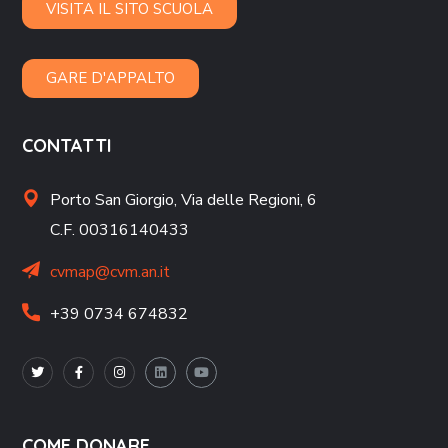
VISITA IL SITO SCUOLA
GARE D'APPALTO
CONTATTI
Porto San Giorgio,
Via delle Regioni, 6
C.F. 00316140433
cvmap@cvm.an.it
+39 0734 674832
COME DONARE