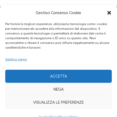
Gestisci Consenso Cookie
Per fornire le migliori esperienze, utilizziamo tecnologie come i cookie
per memorizzare e/o accedere alle informazioni del dispositivo. Il
consenso a queste tecnologie ci permetterà di elaborare dati come il
comportamento di navigazione o ID unici su questo sito. Non
acconsentire o ritirare il consenso può influire negativamente su alcune
caratteristiche e funzioni.
VISITA IL SITO SCUOLA
Gestisci servizi
GARE D'APPALTO
ACCETTA
NEGA
CONTATTI
VISUALIZZA LE PREFERENZE
Porto San Giorgio,
Via delle Regioni, 6
C.F. 00316140433