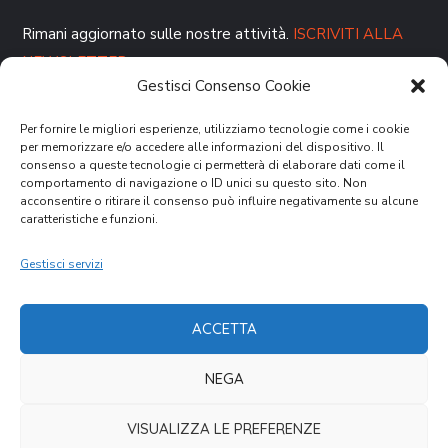
Rimani aggiornato sulle nostre attività.
ISCRIVITI ALLA
NEWSLETTER
Gestisci Consenso Cookie
Per fornire le migliori esperienze, utilizziamo tecnologie come i cookie
per memorizzare e/o accedere alle informazioni del dispositivo. Il
consenso a queste tecnologie ci permetterà di elaborare dati come il
comportamento di navigazione o ID unici su questo sito. Non
acconsentire o ritirare il consenso può influire negativamente su alcune
caratteristiche e funzioni.
DONA ORA
Gestisci servizi
ACCETTA
NEGA
Cookies Law
Privacy Policy
VISUALIZZA LE PREFERENZE