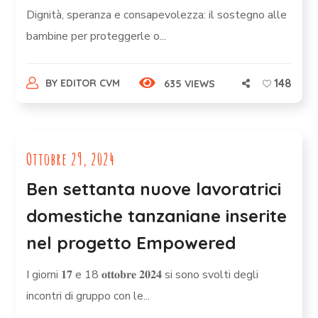
Dignità, speranza e consapevolezza: il sostegno alle
bambine per proteggerle o...
148
BY
EDITOR CVM
635 VIEWS
Ottobre 29, 2024
Ben settanta nuove lavoratrici
domestiche tanzaniane inserite
nel progetto Empowered
I giorni 𝟏𝟕 e 18 𝐨𝐭𝐭𝐨𝐛𝐫𝐞 𝟐𝟎𝟐𝟒 si sono svolti degli
incontri di gruppo con le...