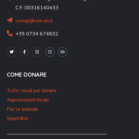
C.F. 00316140433
cvmap@cvm.an.it
+39 0734 674832
COME DONARE
Tutti i modi per donare
Agevolazioni fiscali
Per le aziende
5perMille