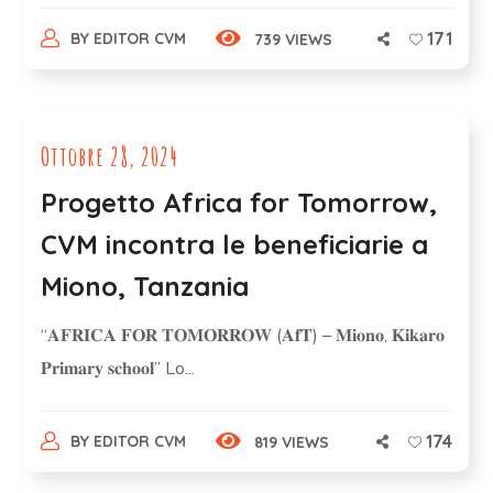
171
BY
EDITOR CVM
739 VIEWS
Ottobre 28, 2024
Progetto Africa for Tomorrow,
CVM incontra le beneficiarie a
Miono, Tanzania
“𝐀𝐅𝐑𝐈𝐂𝐀 𝐅𝐎𝐑 𝐓𝐎𝐌𝐎𝐑𝐑𝐎𝐖 (𝐀𝐟𝐓) – 𝐌𝐢𝐨𝐧𝐨, 𝐊𝐢𝐤𝐚𝐫𝐨
𝐏𝐫𝐢𝐦𝐚𝐫𝐲 𝐬𝐜𝐡𝐨𝐨𝐥” Lo...
174
BY
EDITOR CVM
819 VIEWS