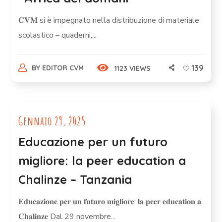
𝐂𝐕𝐌 si è impegnato nella distribuzione di materiale
scolastico – quaderni,...
139
BY
EDITOR CVM
1123 VIEWS
Gennaio 29, 2025
Educazione per un futuro
migliore: la peer education a
Chalinze – Tanzania
𝐄𝐝𝐮𝐜𝐚𝐳𝐢𝐨𝐧𝐞 𝐩𝐞𝐫 𝐮𝐧 𝐟𝐮𝐭𝐮𝐫𝐨 𝐦𝐢𝐠𝐥𝐢𝐨𝐫𝐞: 𝐥𝐚 𝐩𝐞𝐞𝐫 𝐞𝐝𝐮𝐜𝐚𝐭𝐢𝐨𝐧 𝐚
𝐂𝐡𝐚𝐥𝐢𝐧𝐳𝐞 Dal 29 novembre...