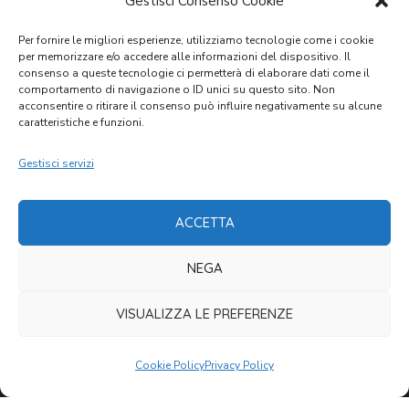
Gestisci Consenso Cookie
Per fornire le migliori esperienze, utilizziamo tecnologie come i cookie
per memorizzare e/o accedere alle informazioni del dispositivo. Il
VISITA IL SITO SCUOLA
consenso a queste tecnologie ci permetterà di elaborare dati come il
comportamento di navigazione o ID unici su questo sito. Non
acconsentire o ritirare il consenso può influire negativamente su alcune
caratteristiche e funzioni.
GARE D'APPALTO
Gestisci servizi
CONTATTI
ACCETTA
Porto San Giorgio,
Via delle Regioni, 6
NEGA
C.F. 00316140433
cvmap@cvm.an.it
VISUALIZZA LE PREFERENZE
+39 0734 674832
Cookie Policy
Privacy Policy