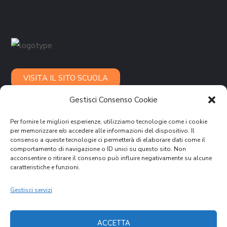
VISITA IL SITO SCUOLA
Gestisci Consenso Cookie
GARE D'APPALTO
Per fornire le migliori esperienze, utilizziamo tecnologie come i cookie
per memorizzare e/o accedere alle informazioni del dispositivo. Il
consenso a queste tecnologie ci permetterà di elaborare dati come il
CONTATTI
comportamento di navigazione o ID unici su questo sito. Non
acconsentire o ritirare il consenso può influire negativamente su alcune
caratteristiche e funzioni.
Porto San Giorgio,
Via delle Regioni, 6
C.F. 00316140433
Gestisci servizi
cvmap@cvm.an.it
ACCETTA