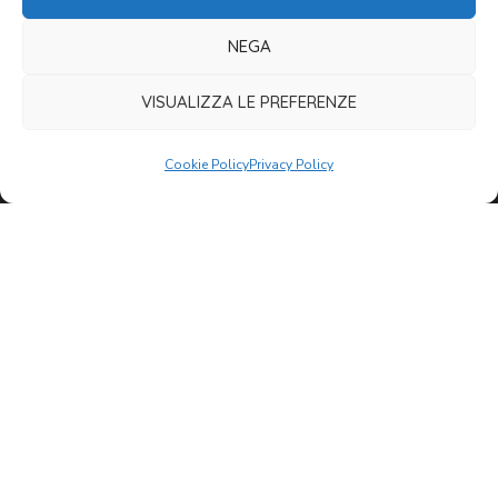
+39 0734 674832
NEGA
VISUALIZZA LE PREFERENZE
COME DONARE
Cookie Policy
Privacy Policy
Tutti i modi per donare
Agevolazioni fiscali
Per le aziende
5perMille
Rimani aggiornato sulle nostre attività.
ISCRIVITI ALLA
NEWSLETTER