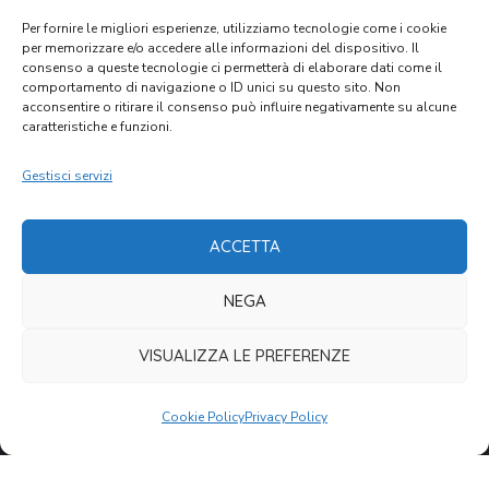
GARE D'APPALTO
Per fornire le migliori esperienze, utilizziamo tecnologie come i cookie
per memorizzare e/o accedere alle informazioni del dispositivo. Il
consenso a queste tecnologie ci permetterà di elaborare dati come il
comportamento di navigazione o ID unici su questo sito. Non
CONTATTI
acconsentire o ritirare il consenso può influire negativamente su alcune
caratteristiche e funzioni.
Porto San Giorgio,
Via delle Regioni, 6
Gestisci servizi
C.F. 00316140433
cvmap@cvm.an.it
ACCETTA
+39 0734 674832
NEGA
VISUALIZZA LE PREFERENZE
Cookie Policy
Privacy Policy
COME DONARE
Tutti i modi per donare