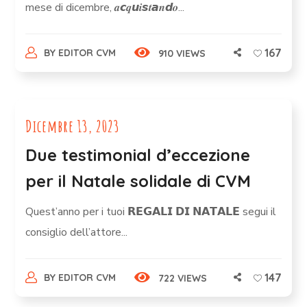
mese di dicembre, 𝒂𝙘𝒒𝙪𝒊𝙨𝒕𝙖𝒏𝙙𝒐...
167
BY
EDITOR CVM
910 VIEWS
Dicembre 13, 2023
Due testimonial d’eccezione
per il Natale solidale di CVM
Quest’anno per i tuoi 𝗥𝗘𝗚𝗔𝗟𝗜 𝗗𝗜 𝗡𝗔𝗧𝗔𝗟𝗘 segui il
consiglio dell’attore...
147
BY
EDITOR CVM
722 VIEWS