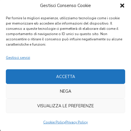
Gestisci Consenso Cookie
Per fornire le migliori esperienze, utilizziamo tecnologie come i cookie
per memorizzare e/o accedere alle informazioni del dispositivo. Il
consenso a queste tecnologie ci permetterà di elaborare dati come il
comportamento di navigazione o ID unici su questo sito. Non
acconsentire o ritirare il consenso può influire negativamente su alcune
caratteristiche e funzioni.
DONA ORA
Gestisci servizi
ACCETTA
NEGA
Cookies Law
Privacy Policy
VISUALIZZA LE PREFERENZE
Copyright © 2021 CVM – Comunità Volontari per il
Mondo. All Rights Reserved.
Cookie Policy
Privacy Policy