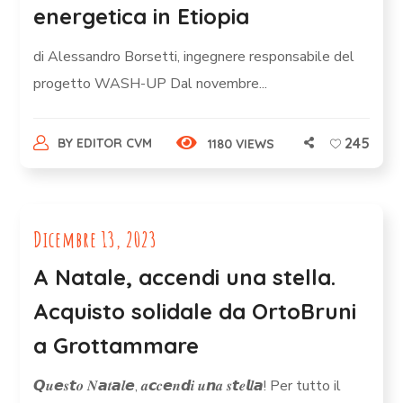
energetica in Etiopia
di Alessandro Borsetti, ingegnere responsabile del
progetto WASH-UP Dal novembre...
245
BY
EDITOR CVM
1180 VIEWS
Dicembre 13, 2023
A Natale, accendi una stella.
Acquisto solidale da OrtoBruni
a Grottammare
𝙌𝒖𝙚𝒔𝙩𝒐 𝑵𝙖𝒕𝙖𝒍𝙚, 𝒂𝙘𝒄𝙚𝒏𝙙𝒊 𝒖𝙣𝒂 𝒔𝙩𝒆𝙡𝒍𝙖! Per tutto il