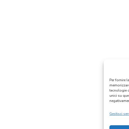
Per fornire 
memorizzare 
tecnologie 
unici su que
negativament
Gestisci serv