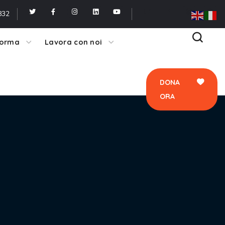
ORA
832
forma
Lavora con noi
DONA
ORA