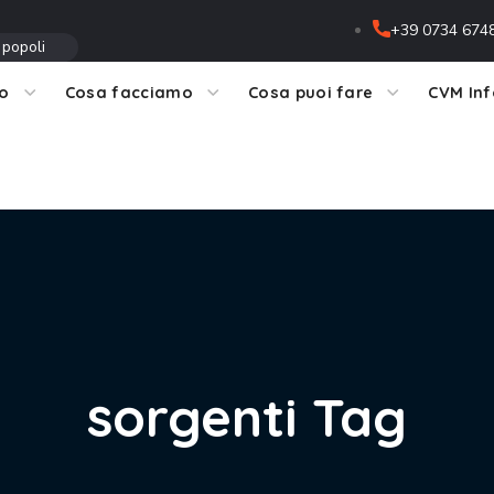
+39 0734 674
 popoli
mo
Cosa facciamo
Cosa puoi fare
CVM In
sorgenti Tag