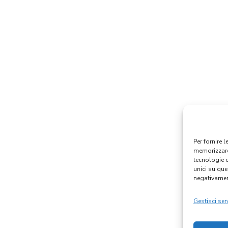
Per fornire 
memorizzare 
tecnologie 
unici su que
negativament
Gestisci serv