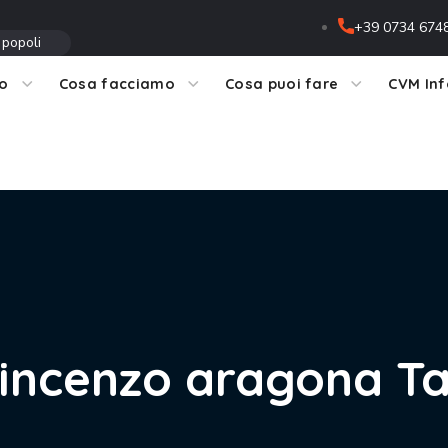
+39 0734 674
 popoli
mo
Cosa facciamo
Cosa puoi fare
CVM In
incenzo aragona T