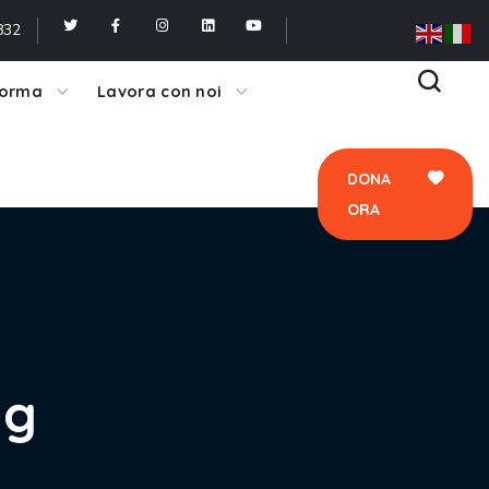
ORA
832
forma
Lavora con noi
DONA
ORA
ag