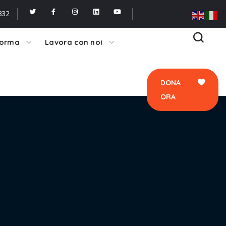
ORA
832
forma
Lavora con noi
DONA
ORA