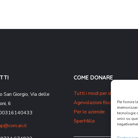
TTI
COME DONARE
Tutti i modi per donare
o San Giorgio,
Via delle
Agevolazioni fiscali
Per fornire 
oni, 6
memorizzare 
Per le aziende
. 00316140433
tecnologie 
unici su que
5perMille
negativament
p@cvm.an.it