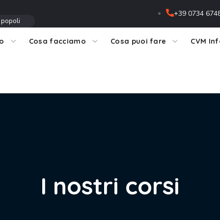
+39 0734 674
 popoli
mo
Cosa facciamo
Cosa puoi fare
CVM In
I nostri corsi