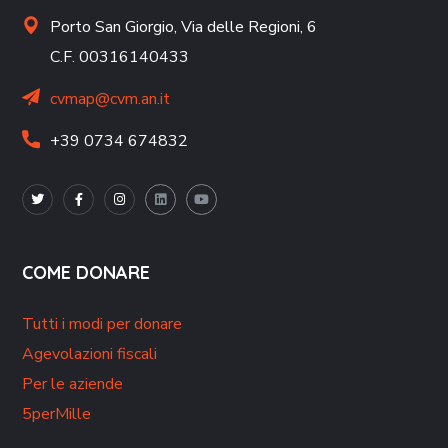
Porto San Giorgio,
Via delle Regioni, 6
C.F. 00316140433
cvmap@cvm.an.it
+39 0734 674832
COME DONARE
Tutti i modi per donare
Agevolazioni fiscali
Per le aziende
5perMille