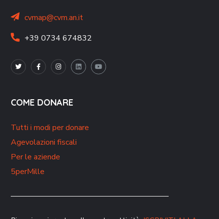
cvmap@cvm.an.it
+39 0734 674832
COME DONARE
Tutti i modi per donare
Agevolazioni fiscali
Per le aziende
5perMille