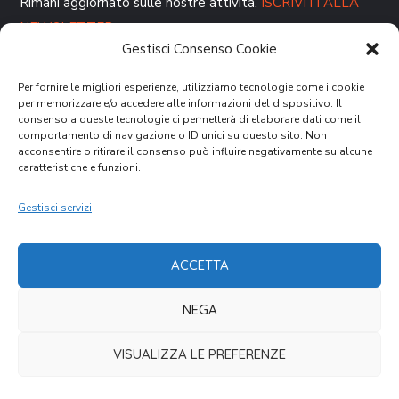
Rimani aggiornato sulle nostre attività.
ISCRIVITI ALLA
NEWSLETTER
Gestisci Consenso Cookie
Per fornire le migliori esperienze, utilizziamo tecnologie come i cookie
per memorizzare e/o accedere alle informazioni del dispositivo. Il
consenso a queste tecnologie ci permetterà di elaborare dati come il
comportamento di navigazione o ID unici su questo sito. Non
acconsentire o ritirare il consenso può influire negativamente su alcune
caratteristiche e funzioni.
DONA ORA
Gestisci servizi
ACCETTA
NEGA
Cookies Law
Privacy Policy
VISUALIZZA LE PREFERENZE
Copyright © 2021 CVM – Comunità Volontari per il