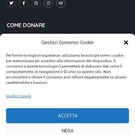
COME DONARE
Tutti i modi per donare
Gestisci Consenso Cookie
Agevolazioni fiscali
Per fornire le migliori esperienze, utilizziamo tecnologie come i cookie
Per le aziende
per memorizzare e/o accedere alle informazioni del dispositivo. Il
consenso a queste tecnologie ci permetterà di elaborare dati come il
5perMille
comportamento di navigazione o ID unici su questo sito. Non
acconsentire o ritirare il consenso può influire negativamente su alcune
caratteristiche e funzioni.
Gestisci servizi
Rimani aggiornato sulle nostre attività.
ISCRIVITI ALLA
NEWSLETTER
ACCETTA
NEGA