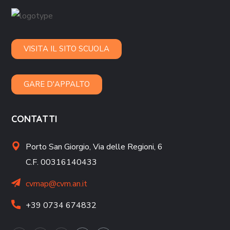
VISITA IL SITO SCUOLA
GARE D'APPALTO
CONTATTI
Porto San Giorgio,
Via delle Regioni, 6
C.F. 00316140433
cvmap@cvm.an.it
+39 0734 674832