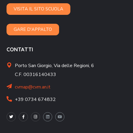
VISITA IL SITO SCUOLA
GARE D'APPALTO
CONTATTI
Porto San Giorgio,
Via delle Regioni, 6
C.F. 00316140433
cvmap@cvm.an.it
+39 0734 674832