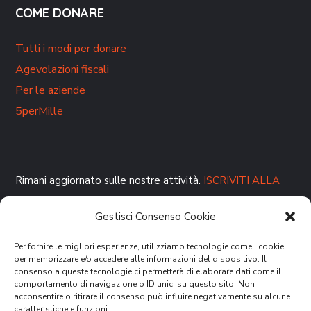
COME DONARE
Tutti i modi per donare
Agevolazioni fiscali
Per le aziende
5perMille
Rimani aggiornato sulle nostre attività.
ISCRIVITI ALLA
NEWSLETTER
Gestisci Consenso Cookie
Per fornire le migliori esperienze, utilizziamo tecnologie come i cookie
per memorizzare e/o accedere alle informazioni del dispositivo. Il
consenso a queste tecnologie ci permetterà di elaborare dati come il
comportamento di navigazione o ID unici su questo sito. Non
acconsentire o ritirare il consenso può influire negativamente su alcune
caratteristiche e funzioni.