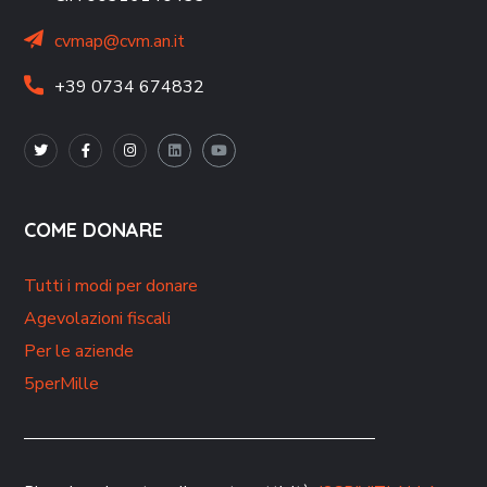
cvmap@cvm.an.it
+39 0734 674832
COME DONARE
Tutti i modi per donare
Agevolazioni fiscali
Per le aziende
5perMille