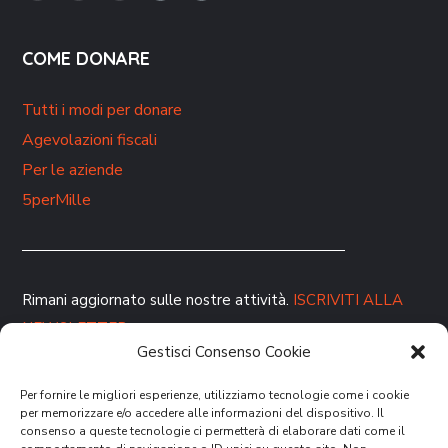
COME DONARE
Tutti i modi per donare
Agevolazioni fiscali
Per le aziende
5perMille
Rimani aggiornato sulle nostre attività.
ISCRIVITI ALLA
NEWSLETTER
Gestisci Consenso Cookie
Per fornire le migliori esperienze, utilizziamo tecnologie come i cookie
per memorizzare e/o accedere alle informazioni del dispositivo. Il
consenso a queste tecnologie ci permetterà di elaborare dati come il