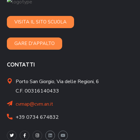
VISITA IL SITO SCUOLA
GARE D'APPALTO
CONTATTI
Porto San Giorgio,
Via delle Regioni, 6
C.F. 00316140433
cvmap@cvm.an.it
+39 0734 674832