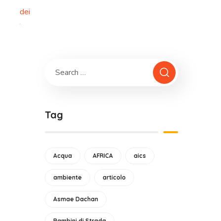
Tag
Acqua
AFRICA
aics
ambiente
articolo
Asmae Dachan
Bambini di Strada