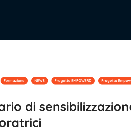
Formazione
NEWS
Progetto EMPOWERD
Progetto Empow
rio di sensibilizzazion
voratrici