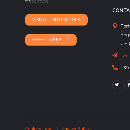
CONTA
VISITA IL SITO SCUOLA
Port
Regi
GARE D'APPALTO
C.F
cvma
+39
Cookies Law
Privacy Policy