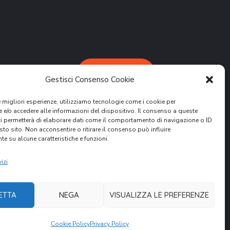
DONA ORA
Gestisci Consenso Cookie
le migliori esperienze, utilizziamo tecnologie come i cookie per
e/o accedere alle informazioni del dispositivo. Il consenso a queste
ci permetterà di elaborare dati come il comportamento di navigazione o ID
sto sito. Non acconsentire o ritirare il consenso può influire
e su alcune caratteristiche e funzioni.
attività.
ER
izi
ETTA
NEGA
VISUALIZZA LE PREFERENZE
Cookie Policy
Privacy Policy
nità Volontari per il Mondo. All Rights Reserved.