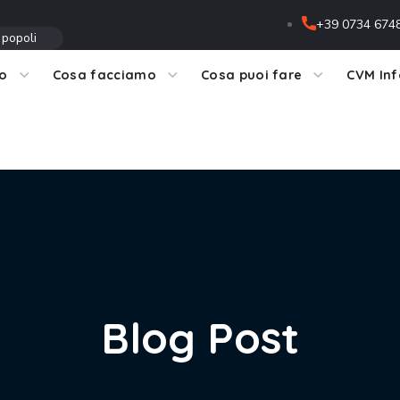
+39 0734 674
 popoli
mo
Cosa facciamo
Cosa puoi fare
CVM In
Blog Post