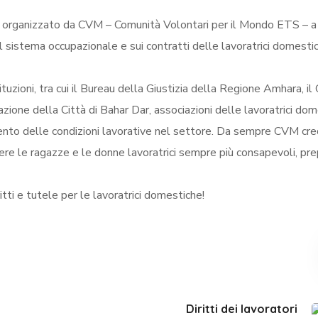
eminario organizzato da CVM – Comunità Volontari per il Mondo ETS – a 𝐁
 sul sistema occupazionale e sui contratti delle lavoratrici domesti
tuzioni, tra cui il Bureau della Giustizia della Regione Amhara, il 
ione della Città di Bahar Dar, associazioni delle lavoratrici do
amento delle condizioni lavorative nel settore. Da sempre CVM cre
re le ragazze e le donne lavoratrici sempre più consapevoli, pr
itti e tutele per le lavoratrici domestiche!
Diritti dei lavoratori