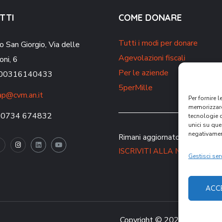
TTI
COME DONARE
Tutti i modi per donare
o San Giorgio,
Via delle
Agevolazioni fiscali
oni, 6
Per le aziende
. 00316140433
5perMille
p@cvm.an.it
Per fornire 
memorizzare 
 0734 674832
tecnologie 
unici su que
negativament
Rimani aggiornato sulle nostre 
ISCRIVITI ALLA NEWSLETT
Gestisci serv
ACC
Copyright © 2021 CVM – Comu