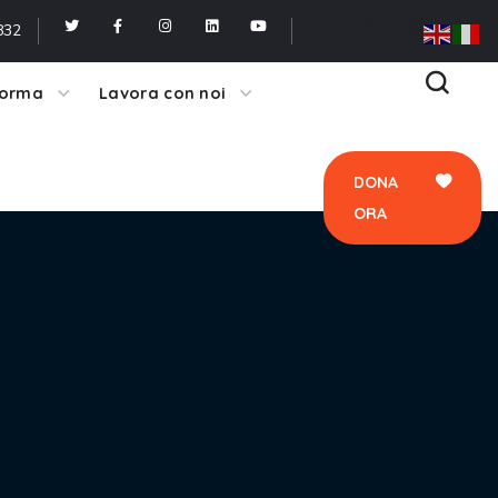
ORA
832
forma
Lavora con noi
DONA
ORA