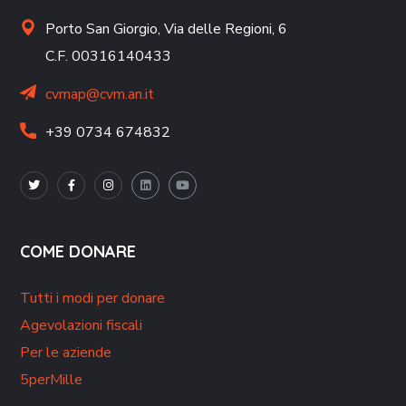
Porto San Giorgio,
Via delle Regioni, 6
C.F. 00316140433
cvmap@cvm.an.it
+39 0734 674832
COME DONARE
Tutti i modi per donare
Agevolazioni fiscali
Per le aziende
5perMille