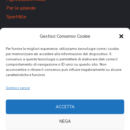
Per le aziende
5perMille
Gestisci Consenso Cookie
Rimani aggiornato sulle nostre attività.
ISCRIVITI ALLA
Per fornire le migliori esperienze, utilizziamo tecnologie come i cookie
NEWSLETTER
per memorizzare e/o accedere alle informazioni del dispositivo. Il
consenso a queste tecnologie ci permetterà di elaborare dati come il
comportamento di navigazione o ID unici su questo sito. Non
acconsentire o ritirare il consenso può influire negativamente su alcune
caratteristiche e funzioni.
Gestisci servizi
DONA ORA
ACCETTA
NEGA