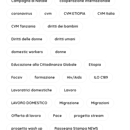
Campagna di Natale
cooperazione internazionale
coronavirus
cvm
CVM ETIOPIA
CVM Italia
CVM Tanzania
diritti dei bambini
Diritti delle donne
diritti umani
domestic workers
donne
Educazione alla Cittadinanza Globale
Etiopia
Focsiv
formazione
Hiv/Aids
ILO C189
Lavoratrici domestiche
Lavoro
LAVORO DOMESTICO
Migrazione
Migrazioni
Offerta di lavoro
Pace
progetto stream
progetto wash up
Rassegna Stampa NEWS