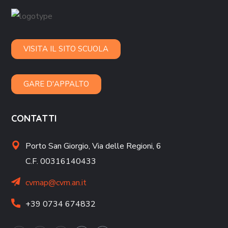
VISITA IL SITO SCUOLA
GARE D'APPALTO
CONTATTI
Porto San Giorgio,
Via delle Regioni, 6
C.F. 00316140433
cvmap@cvm.an.it
+39 0734 674832