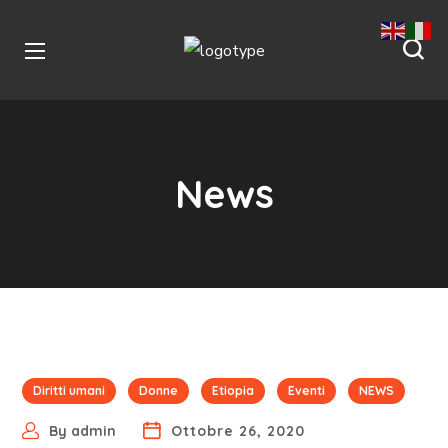
News
Diritti umani
Donne
Etiopia
Eventi
NEWS
By
admin
Ottobre 26, 2020