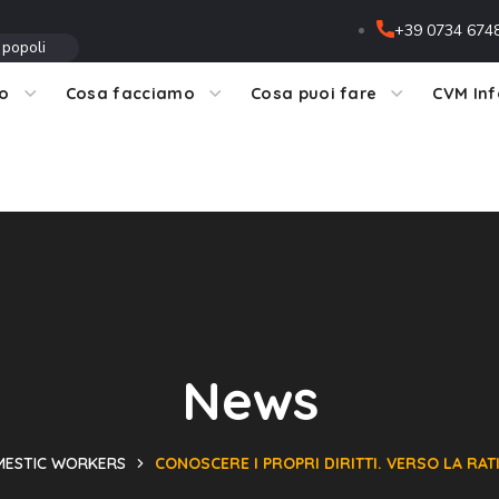
+39 0734 674
 popoli
mo
Cosa facciamo
Cosa puoi fare
CVM In
News
ESTIC WORKERS
CONOSCERE I PROPRI DIRITTI. VERSO LA RATI