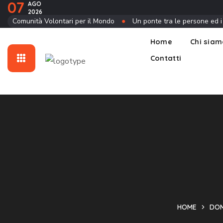
07
AGO
2026
Contatti
Comunità Volontari per il Mondo
●
Un ponte tra le persone ed i
Home
Chi sia
Contatti
HOME
DOM