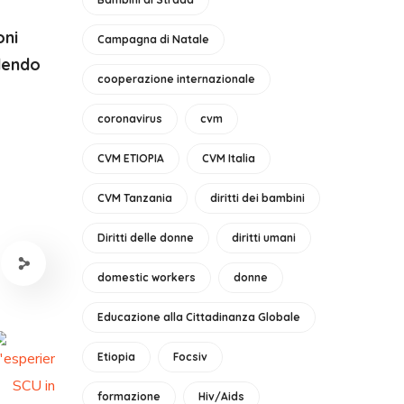
oni
Campagna di Natale
dendo
cooperazione internazionale
coronavirus
cvm
CVM ETIOPIA
CVM Italia
CVM Tanzania
diritti dei bambini
Diritti delle donne
diritti umani
domestic workers
donne
Educazione alla Cittadinanza Globale
Etiopia
Focsiv
formazione
Hiv/Aids