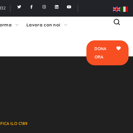
ORA
832
forma
Lavora con noi
DONA
ORA
FICA ILO C189