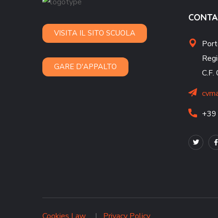
CONTA
VISITA IL SITO SCUOLA
Port
Regi
GARE D'APPALTO
C.F
cvma
+39
Cookies Law
Privacy Policy