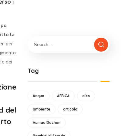
erso i
ppo
utto la
eri per
lgimento
i e dei
Tag
zione
Acqua
AFRICA
aics
d del
ambiente
articolo
orto
Asmae Dachan
Bambini di Strada