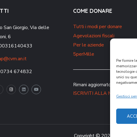
TTI
COME DONARE
Tutti i modi per donare
o San Giorgio,
Via delle
Agevolazioni fiscali
oni, 6
Per le aziende
. 00316140433
5perMille
p@cvm.an.it
Per fornire 
memorizzare 
 0734 674832
tecnologie 
unici su que
negativament
Rimani aggiornato sulle nostre 
ISCRIVITI ALLA NEWSLETT
Gestisci serv
ACC
Copyright © 2021 CVM – Comu