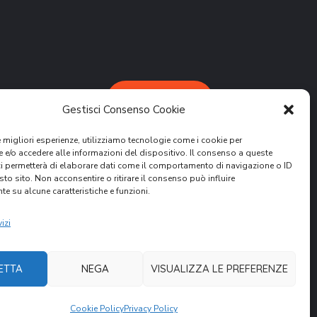
DONA ORA
Gestisci Consenso Cookie
le migliori esperienze, utilizziamo tecnologie come i cookie per
e/o accedere alle informazioni del dispositivo. Il consenso a queste
ci permetterà di elaborare dati come il comportamento di navigazione o ID
sto sito. Non acconsentire o ritirare il consenso può influire
e su alcune caratteristiche e funzioni.
attività.
ER
izi
ETTA
NEGA
VISUALIZZA LE PREFERENZE
Cookie Policy
Privacy Policy
nità Volontari per il Mondo. All Rights Reserved.