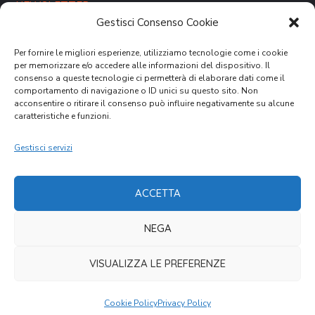
NEWSLETTER
Gestisci Consenso Cookie
Per fornire le migliori esperienze, utilizziamo tecnologie come i cookie
per memorizzare e/o accedere alle informazioni del dispositivo. Il
consenso a queste tecnologie ci permetterà di elaborare dati come il
comportamento di navigazione o ID unici su questo sito. Non
acconsentire o ritirare il consenso può influire negativamente su alcune
caratteristiche e funzioni.
DONA ORA
Gestisci servizi
ACCETTA
NEGA
Cookies Law
Privacy Policy
VISUALIZZA LE PREFERENZE
Copyright © 2021 CVM – Comunità Volontari per il
Mondo. All Rights Reserved.
Cookie Policy
Privacy Policy