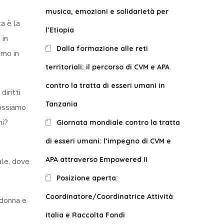
musica, emozioni e solidarietà per
ta è la
l’Etiopia
 in
Dalla formazione alle reti
amo in
territoriali: il percorso di CVM e APA
contro la tratta di esseri umani in
diritti
Tanzania
Possiamo
ni?
Giornata mondiale contro la tratta
di esseri umani: l’impegno di CVM e
APA attraverso Empowered II
ale, dove
Posizione aperta:
Coordinatore/Coordinatrice Attività
 donna e
Italia e Raccolta Fondi