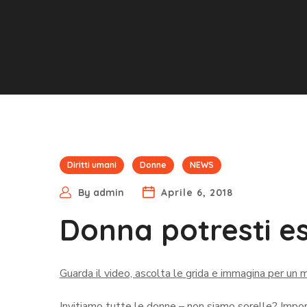
Diritti umani
Donne
NEWS
By
admin
Aprile 6, 2018
Donna potresti es
Guarda il video, ascolta le grida e immagina per un
Invitiamo tutte le donne – non siamo sorelle? Impo