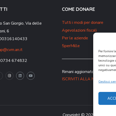
TTI
COME DONARE
Tutti i modi per donare
o San Giorgio,
Via delle
Agevolazioni fiscali
oni, 6
Per le aziende
. 00316140433
5perMille
p@cvm.an.it
Per fornire 
memorizzare 
 0734 674832
tecnologie 
unici su que
negativament
Rimani aggiornato sulle nostre 
ISCRIVITI ALLA NEWSLETT
Gestisci serv
ACC
Copyright © 2021 CVM – Comu