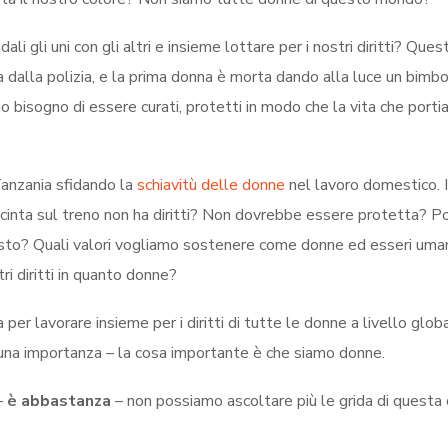
 gli uni con gli altri e insieme lottare per i nostri diritti? Ques
dalla polizia, e la prima donna è morta dando alla luce un bimbo
o bisogno di essere curati, protetti in modo che la vita che porti
Tanzania sfidando la
schiavitù delle donne
nel lavoro domestico. I 
cinta sul treno non ha diritti? Non dovrebbe essere protetta? 
uesto? Quali valori vogliamo sostenere come donne ed esseri uma
i diritti in quanto donne?
 per lavorare insieme per i diritti di tutte le donne a livello glob
alcuna importanza – la cosa importante è che siamo donne.
–
è abbastanza
– non possiamo ascoltare più le grida di questa