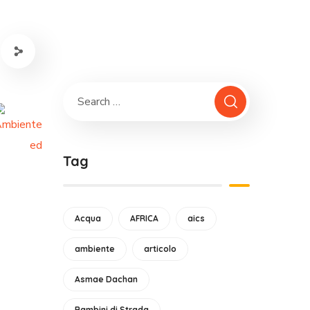
Tag
Acqua
AFRICA
aics
ambiente
articolo
Asmae Dachan
Bambini di Strada