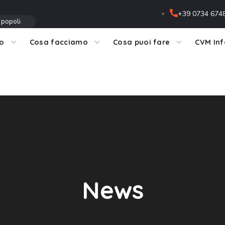
+39 0734 674
 popoli
mo
Cosa facciamo
Cosa puoi fare
CVM In
News