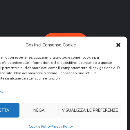
DONA ORA
Gestisci Consenso Cookie
le migliori esperienze, utilizziamo tecnologie come i cookie per
e/o accedere alle informazioni del dispositivo. Il consenso a queste
ci permetterà di elaborare dati come il comportamento di navigazione o ID
sto sito. Non acconsentire o ritirare il consenso può influire
e su alcune caratteristiche e funzioni.
attività.
ER
izi
ETTA
NEGA
VISUALIZZA LE PREFERENZE
Cookie Policy
Privacy Policy
nità Volontari per il Mondo. All Rights Reserved.