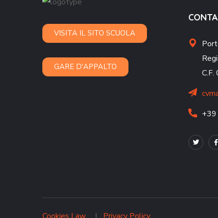
CONTA
VISITA IL SITO SCUOLA
Port
Regi
GARE D'APPALTO
C.F
cvma
+39
Cookies Law
Privacy Policy