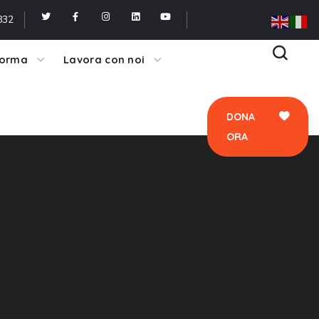
ORA
832
forma
Lavora con noi
DONA
ORA