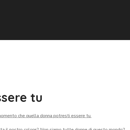
sere tu
 momento che quella donna potresti essere tu.
rta il nostro colore? Non siamo tutte donne di questo mondo?