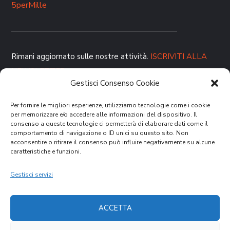
5perMille
Rimani aggiornato sulle nostre attività.
ISCRIVITI ALLA
NEWSLETTER
Gestisci Consenso Cookie
Per fornire le migliori esperienze, utilizziamo tecnologie come i cookie
per memorizzare e/o accedere alle informazioni del dispositivo. Il
consenso a queste tecnologie ci permetterà di elaborare dati come il
comportamento di navigazione o ID unici su questo sito. Non
acconsentire o ritirare il consenso può influire negativamente su alcune
caratteristiche e funzioni.
DONA ORA
Gestisci servizi
ACCETTA