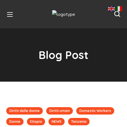
Blog Post
Diritti delle donne
Diritti umani
Domestic Workers
Donne
Etiopia
NEWS
Tanzania