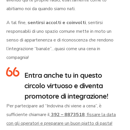
avendo qui le proprie radici, esattamente come lo
abitiamo noi da quando siamo nati.
A tal fine,
sentirsi accolti e coinvolti
, sentirsi
responsabili di uno spazio comune mette in moto un
senso di appartenenza e di riconoscenza che rendono
l’integrazione “banale”…quasi come una cena in
compagnia!
Entra anche tu in questo
circolo virtuoso e diventa
promotore di integrazione!
Per partecipare ad “Indovina chi viene a cena”, è
sufficiente chiamare il
392 – 8873518
, fissare la data
con gli operatori e preparare un buon piatto di pasta!