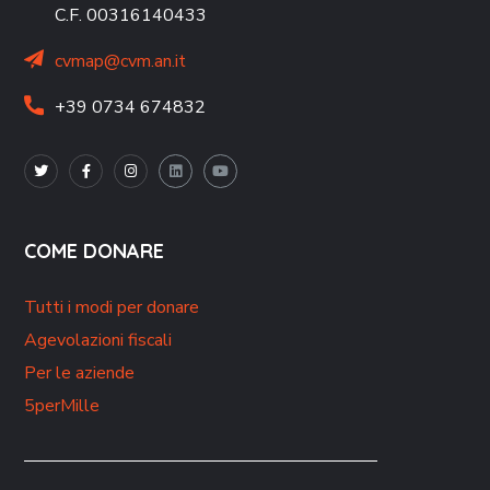
C.F. 00316140433
cvmap@cvm.an.it
+39 0734 674832
COME DONARE
Tutti i modi per donare
Agevolazioni fiscali
Per le aziende
5perMille