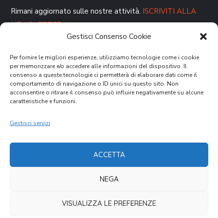
Rimani aggiornato sulle nostre attività.
ISCRIVITI ALLA
NEWSLETTER
Gestisci Consenso Cookie
Per fornire le migliori esperienze, utilizziamo tecnologie come i cookie
per memorizzare e/o accedere alle informazioni del dispositivo. Il
consenso a queste tecnologie ci permetterà di elaborare dati come il
comportamento di navigazione o ID unici su questo sito. Non
acconsentire o ritirare il consenso può influire negativamente su alcune
caratteristiche e funzioni.
DONA ORA
Gestisci servizi
ACCETTA
NEGA
Cookies Law
Privacy Policy
VISUALIZZA LE PREFERENZE
Copyright © 2021 CVM – Comunità Volontari per il