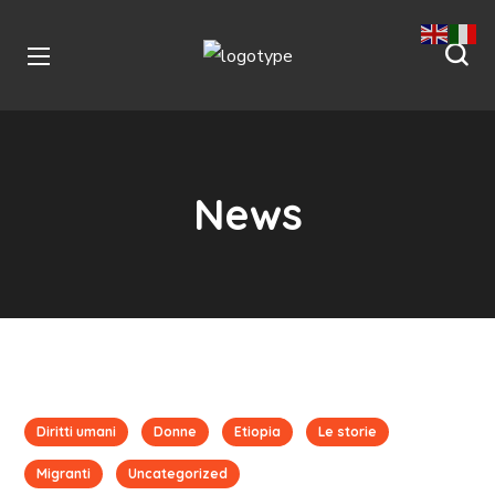
News
Diritti umani
Donne
Etiopia
Le storie
Migranti
Uncategorized