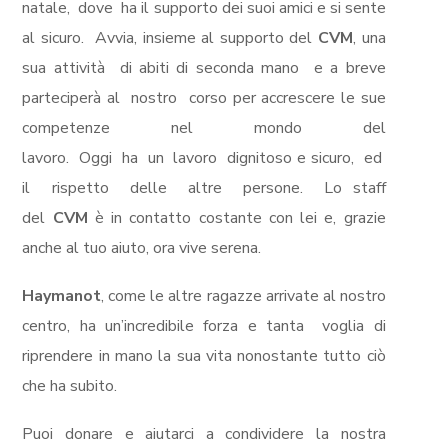
natale,
dove
h
a il supporto dei su
oi amici e si sente
al sicuro.
Avvia,
insieme al supporto del
CVM
, una
sua attività
di abiti di seconda mano
e a breve
parteciperà al
nostro
corso per accrescere le sue
competenze nel mondo del
lavoro
.
Oggi
ha
un
lavoro dignitoso e sicuro
,
ed
il rispetto delle
altre
persone.
Lo staff
del
CVM
è in contatto costante con lei e, grazie
anche al tuo aiuto, ora vive serena.
Haymanot
, come le altre ragazze arrivate al nostro
centr
o, ha un’
incredibile forza e tanta
voglia di
riprendere in mano la sua vita nonostante tutto ci
ò
che ha subito.
Puoi donare e aiutarci a condividere la nostra