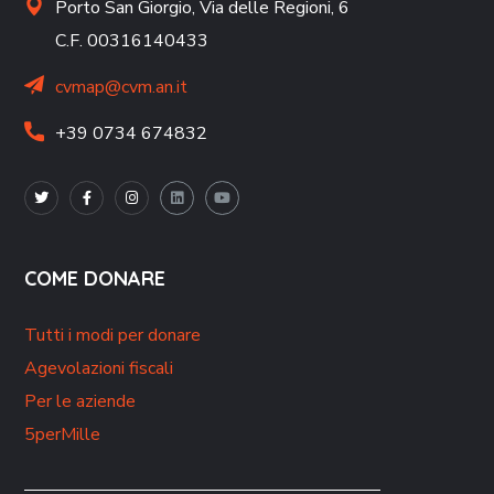
Porto San Giorgio,
Via delle Regioni, 6
C.F. 00316140433
cvmap@cvm.an.it
+39 0734 674832
COME DONARE
Tutti i modi per donare
Agevolazioni fiscali
Per le aziende
5perMille