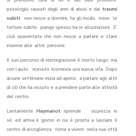
si prendono cura di lei e dei suoi problem
i
psicologici causati dagli anni di abusi
e dai
traumi
subiti
:
non riesce a dormire, ha gli incubi,
rivive
le
torture subite,
piange spesso ha le allucinazioni.
E’
così spaventata che non riesce a parlare e stare
insieme alle
altre
persone.
Il suo percorso di reintegrazione è molto lungo
, ma
con l’aiuto ricevuto
ricomincia una nuova vita. D
opo
alcune settimane inizia ad aprirsi
,
a parlare agli altri
di ciò che ha vissuto e a prendere parte alle attività
del centro.
Lentamente
Haymanot
riprende
sicurezza in
s
é
,
ed arriva il giorno in cui è
pronta a lasciare il
centro di accoglienza:
torna a vivere
nella sua città