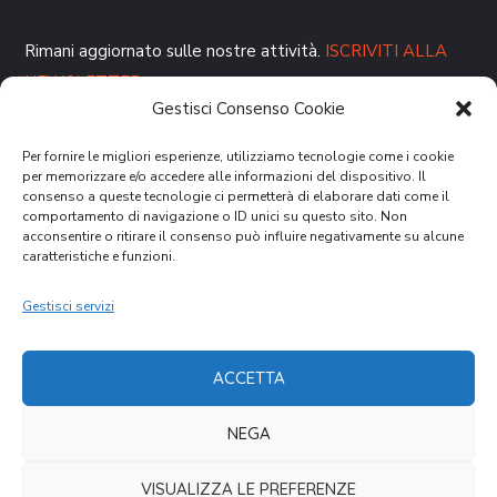
Rimani aggiornato sulle nostre attività.
ISCRIVITI ALLA
NEWSLETTER
Gestisci Consenso Cookie
Per fornire le migliori esperienze, utilizziamo tecnologie come i cookie
per memorizzare e/o accedere alle informazioni del dispositivo. Il
consenso a queste tecnologie ci permetterà di elaborare dati come il
comportamento di navigazione o ID unici su questo sito. Non
acconsentire o ritirare il consenso può influire negativamente su alcune
caratteristiche e funzioni.
DONA ORA
Gestisci servizi
ACCETTA
NEGA
Cookies Law
Privacy Policy
VISUALIZZA LE PREFERENZE