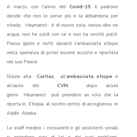
A marzo, con l’arrivo del
Covid-1
9
, il padrone
decide che non le serve più e la abbandona per
strada
.
Haymanot
è di nuovo sola, senza cibo ne
acqua, non ha soldi con se e non ha vestiti puliti.
Passa giorni e notti davanti l’ambasciata etiope
nella speranza di poter essere accolta e riportata
nel suo Paese.
Grazie alla
Caritas
,
all’
ambasciata etiope
e
all’aiuto del
CVM
,
dopo alcuni
giorni
Haymanot
può prendere un volo che la
riporta in
Etiopia, al nostro centro di accoglienza
in
Addis
Ab
e
ba
.
Lo staff medico, i consulenti e gli assistenti sociali