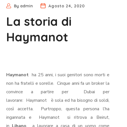
By
admin
Agosto 24, 2020
La storia di
Haymanot
Haymanot
ha 25 anni, i suoi genitori sono morti e
non ha fratelli e sorelle.
Cinque anni fa un broker la
convince a partire per
Dubai per
lavorare:
Haymanot
è sola ed ha bisogno di soldi,
così accetta.
Purtroppo, questa persona l’ha
ingannata e
Haymanot
si ritrova a Beirut,
in
Libano
,
a lavorare
a casa di un uomo
come