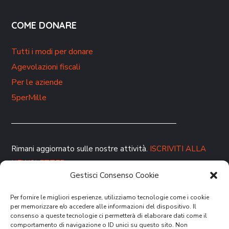
COME DONARE
Tutti i modi per donare
Agevolazioni fiscali
Per le aziende
5perMille
Rimani aggiornato sulle nostre attività.
ISCRIVITI ALLA
NEWSLETTER
Gestisci Consenso Cookie
Per fornire le migliori esperienze, utilizziamo tecnologie come i cookie
per memorizzare e/o accedere alle informazioni del dispositivo. Il
consenso a queste tecnologie ci permetterà di elaborare dati come il
comportamento di navigazione o ID unici su questo sito. Non