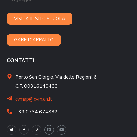
VISITA IL SITO SCUOLA
GARE D'APPALTO
CONTATTI
Porto San Giorgio,
Via delle Regioni, 6
C.F. 00316140433
cvmap@cvm.an.it
+39 0734 674832