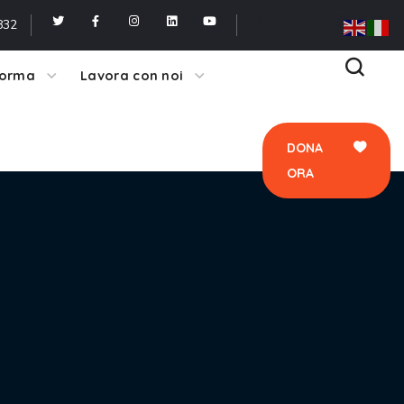
ORA
832
forma
Lavora con noi
DONA
ORA