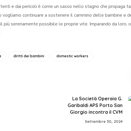
 stenti e dai pericoli è come un sasso nello stagno che propaga ta
do vogliamo continuare a sostenere il cammino delle bambine e d
e il più serenamente possibile le proprie vite. Imparando da loro, o
.
a
diritti dei bambini
domestic workers
La Società Operaia G.
Garibaldi APS Porto San
Giorgio incontra il CVM
Settembre 30, 2024