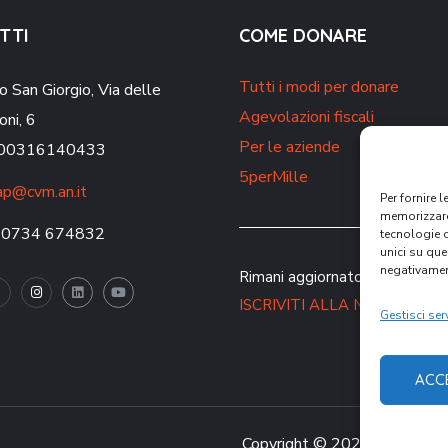
TTI
COME DONARE
Tutti i modi per donare
o San Giorgio,
Via delle
Agevolazioni fiscali
oni, 6
Per le aziende
. 00316140433
5perMille
p@cvm.an.it
Per fornire 
memorizzare 
 0734 674832
tecnologie 
unici su que
negativament
Rimani aggiornato sulle nostre 
ISCRIVITI ALLA NEWSLETT
Gestisci serv
ACC
Copyright © 2021 CVM – Comu