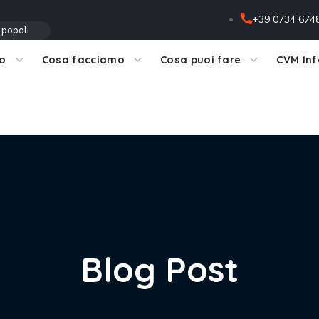
+39 0734 674
 popoli
mo
Cosa facciamo
Cosa puoi fare
CVM In
Blog Post