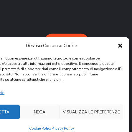
DONA ORA
Gestisci Consenso Cookie
le migliori esperienze, utilizziamo tecnologie come i cookie per
e/o accedere alle informazioni del dispositivo. Il consenso a queste
ci permetterà di elaborare dati come il comportamento di navigazione o ID
sto sito. Non acconsentire o ritirare il consenso può influire
e su alcune caratteristiche e funzioni.
attività.
ER
izi
ETTA
NEGA
VISUALIZZA LE PREFERENZE
Cookie Policy
Privacy Policy
nità Volontari per il Mondo. All Rights Reserved.