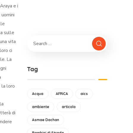
Araya e i
i uomini
lle
za sulle
una vita
loro ci
le. La
ogni
Tag
a
 la loro
Acqua
AFRICA
aics
la
ambiente
articolo
tterà di
Asmae Dachan
endere
Bambini di Strada