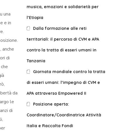
musica, emozioni e solidarietà per
su una
l’Etiopia
e e in
Dalla formazione alle reti
e.
territoriali: il percorso di CVM e APA
osizione.
a, anche
contro la tratta di esseri umani in
ri di
Tanzania
e che
Giornata mondiale contro la tratta
già
di esseri umani: l’impegno di CVM e
rò,
ibertà da
APA attraverso Empowered II
largo le
Posizione aperta:
anzi di
Coordinatore/Coordinatrice Attività
i,
Italia e Raccolta Fondi
per