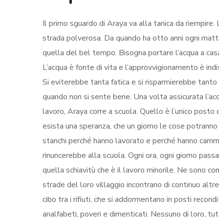
Il primo sguardo di Araya va alla tanica da riempire.
strada polverosa. Da quando ha otto anni ogni mattin
quella del bel tempo. Bisogna portare l’acqua a casa p
L’acqua è fonte di vita e l’approvvigionamento è indi
Si eviterebbe tanta fatica e si risparmierebbe tanto 
quando non si sente bene. Una volta assicurata l’acqua
lavoro, Araya corre a scuola. Quello è l’unico posto 
esista una speranza, che un giorno le cose potranno
stanchi perché hanno lavorato e perché hanno cammin
rinuncerebbe alla scuola. Ogni ora, ogni giorno passat
quella schiavitù che è il lavoro minorile. Ne sono co
strade del loro villaggio incontrano di continuo alt
cibo tra i rifiuti, che si addormentano in posti recond
analfabeti, poveri e dimenticati. Nessuno di loro, t