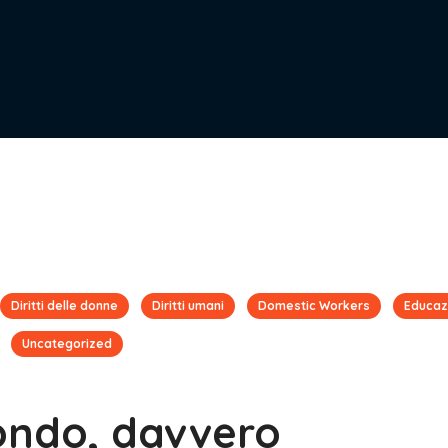
Diritti delle donne
Diritti umani
Domestic Workers
Educaz
Uncategorized
ondo, davvero