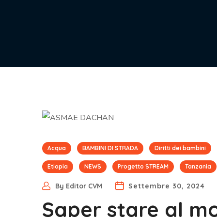
Acqua
BAMBINI DI STRADA
Diritti dei bambini
Etiopia
NEWS
Progetto STREAM
Tanzania
By
Editor CVM
Settembre 30, 2024
Saper stare al m