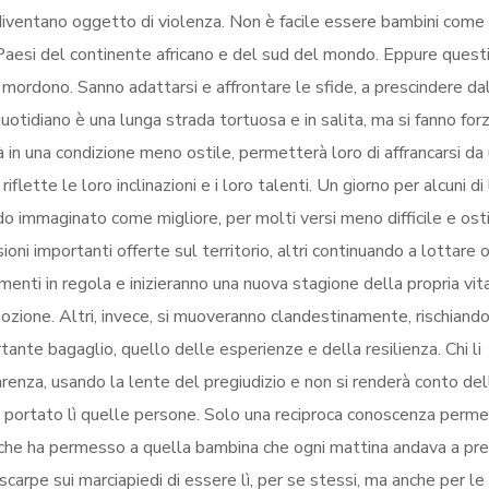
ventano oggetto di violenza. Non è facile essere bambini come 
tri Paesi del continente africano e del sud del mondo. Eppure quest
la mordono. Sanno adattarsi e affrontare le sfide, a prescindere da
 quotidiano è una lunga strada tortuosa e in salita, ma si fanno for
 in una condizione meno ostile, permetterà loro di affrancarsi da 
flette le loro inclinazioni e i loro talenti. Un giorno per alcuni di 
do immaginato come migliore, per molti versi meno difficile e osti
oni importanti offerte sul territorio, altri continuando a lottare 
menti in regola e inizieranno una nuova stagione della propria vit
ozione. Altri, invece, si muoveranno clandestinamente, rischiando
ante bagaglio, quello delle esperienze e della resilienza. Chi li
arenza, usando la lente del pregiudizio e non si renderà conto del
ha portato lì quelle persone. Solo una reciproca conoscenza perme
cela che ha permesso a quella bambina che ogni mattina andava a pr
carpe sui marciapiedi di essere lì, per se stessi, ma anche per le