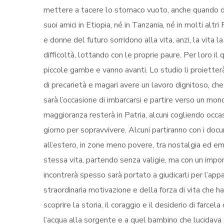
mettere a tacere lo stomaco vuoto, anche quando di
suoi amici in Etiopia, né in Tanzania, né in molti al
e donne del futuro sorridono alla vita, anzi, la vita 
difficoltà, lottando con le proprie paure. Per loro il
piccole gambe e vanno avanti. Lo studio li proietterà
di precarietà e magari avere un lavoro dignitoso, che ri
sarà l’occasione di imbarcarsi e partire verso un mon
maggioranza resterà in Patria, alcuni cogliendo occasi
giorno per sopravvivere. Alcuni partiranno con i docu
all’estero, in zone meno povere, tra nostalgia ed em
stessa vita, partendo senza valigie, ma con un import
incontrerà spesso sarà portato a giudicarli per l’app
straordinaria motivazione e della forza di vita che 
scoprire la storia, il coraggio e il desiderio di far
l’acqua alla sorgente e a quel bambino che lucidava s