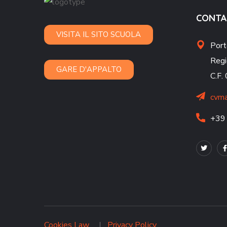
CONTA
VISITA IL SITO SCUOLA
Port
Regi
GARE D'APPALTO
C.F
cvma
+39
Cookies Law
Privacy Policy