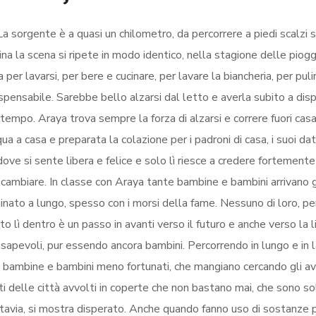
 La sorgente è a quasi un chilometro, da percorrere a piedi scalzi 
a la scena si ripete in modo identico, nella stagione delle piogg
er lavarsi, per bere e cucinare, per lavare la biancheria, per pulir
spensabile. Sarebbe bello alzarsi dal letto e averla subito a disp
tempo. Araya trova sempre la forza di alzarsi e correre fuori cas
 a casa e preparata la colazione per i padroni di casa, i suoi dato
dove si sente libera e felice e solo lì riesce a credere fortement
 cambiare. In classe con Araya tante bambine e bambini arrivano 
ato a lungo, spesso con i morsi della fame. Nessuno di loro, pe
o lì dentro è un passo in avanti verso il futuro e anche verso la l
nsapevoli, pur essendo ancora bambini. Percorrendo in lungo e in 
re bambine e bambini meno fortunati, che mangiano cercando gli av
iti delle città avvolti in coperte che non bastano mai, che sono sol
uttavia, si mostra disperato. Anche quando fanno uso di sostanze 