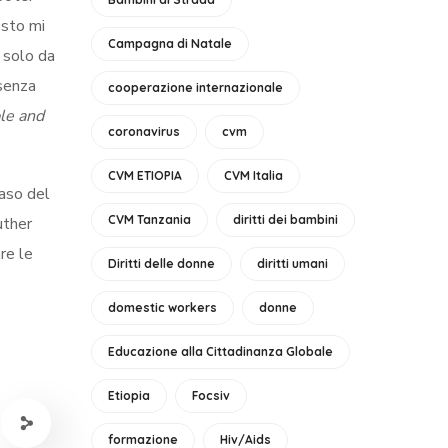
esto mi
Campagna di Natale
n solo da
 senza
cooperazione internazionale
ple and
coronavirus
cvm
CVM ETIOPIA
CVM Italia
caso del
CVM Tanzania
diritti dei bambini
uther
re le
Diritti delle donne
diritti umani
domestic workers
donne
Educazione alla Cittadinanza Globale
Etiopia
Focsiv
formazione
Hiv/Aids