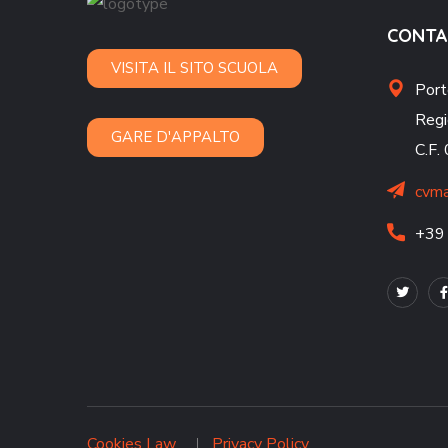
CONTA
VISITA IL SITO SCUOLA
Port
Regi
GARE D'APPALTO
C.F
cvma
+39
Cookies Law
Privacy Policy