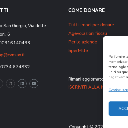
TTI
COME DONARE
Tutti i modi per donare
o San Giorgio,
Via delle
Agevolazioni fiscali
oni, 6
Per le aziende
. 00316140433
5perMille
p@cvm.an.it
Per fornire 
memorizzare 
 0734 674832
tecnologie 
unici su que
negativament
Rimani aggiornato sulle nostre 
ISCRIVITI ALLA NEWSLETT
Gestisci serv
ACC
Copyright © 2021 CVM – Comu