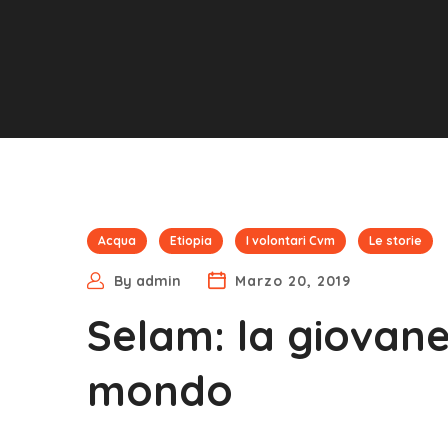
Acqua
Etiopia
I volontari Cvm
Le storie
By
admin
Marzo 20, 2019
Selam: la giovane
mondo