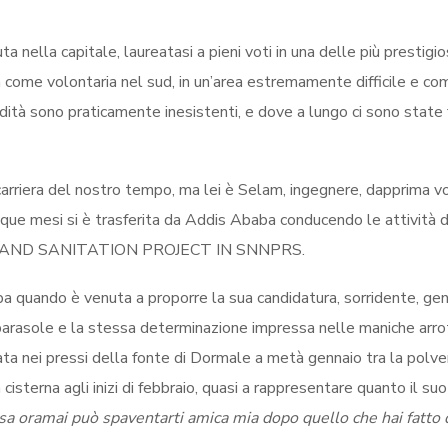
a nella capitale, laureatasi a pieni voti in una delle più prestigi
a come volontaria nel sud, in un’area estremamente difficile e c
odità sono praticamente inesistenti, e dove a lungo ci sono state 
carriera del nostro tempo, ma lei è Selam, ingegnere, dapprima v
que mesi si è trasferita da Addis Ababa conducendo le attività 
AND SANITATION PROJECT IN SNNPRS.
 quando è venuta a proporre la sua candidatura, sorridente, gen
o parasole e la stessa determinazione impressa nelle maniche arr
ntrata nei pressi della fonte di Dormale a metà gennaio tra la polv
cisterna agli inizi di febbraio, quasi a rappresentare quanto il suo
sa oramai può spaventarti amica mia dopo quello che hai fatto 