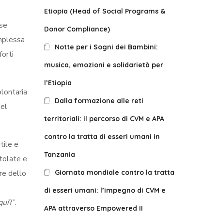
Etiopia (Head of Social Programs &
ose
Donor Compliance)
omplessa
Notte per i Sogni dei Bambini:
forti
musica, emozioni e solidarietà per
l’Etiopia
olontaria
Dalla formazione alle reti
del
territoriali: il percorso di CVM e APA
contro la tratta di esseri umani in
tile e
Tanzania
otolate e
ere dello
Giornata mondiale contro la tratta
di esseri umani: l’impegno di CVM e
qui
?”.
APA attraverso Empowered II