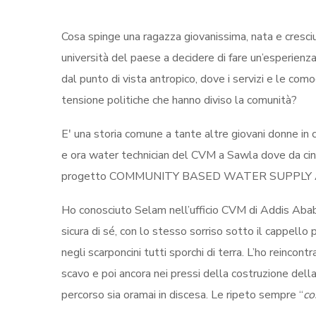
Cosa spinge una ragazza giovanissima, nata e cresciut
università del paese a decidere di fare un’esperienz
dal punto di vista antropico, dove i servizi e le com
tensione politiche che hanno diviso la comunità?
Eʹ una storia comune a tante altre giovani donne in 
e ora water technician del CVM a Sawla dove da cin
progetto COMMUNITY BASED WATER SUPPLY 
Ho conosciuto Selam nell’ufficio CVM di Addis Ababa
sicura di sé, con lo stesso sorriso sotto il cappell
negli scarponcini tutti sporchi di terra. L’ho reinco
scavo e poi ancora nei pressi della costruzione della 
percorso sia oramai in discesa. Le ripeto sempre “
co