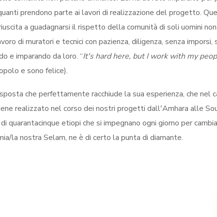
uanti prendono parte ai lavori di realizzazione del progetto. Qu
riuscita a guadagnarsi il rispetto della comunità di soli uomini no
voro di muratori e tecnici con pazienza, diligenza, senza imporsi,
do e imparando da loro. “
Itʹs hard here, but I work with my peo
popolo e sono felice).
isposta che perfettamente racchiude la sua esperienza, che nel 
iene realizzato nel corso dei nostri progetti dallʹAmhara alle So
 di quarantacinque etiopi che si impegnano ogni giorno per cambia
 mia/la nostra Selam, ne è di certo la punta di diamante.