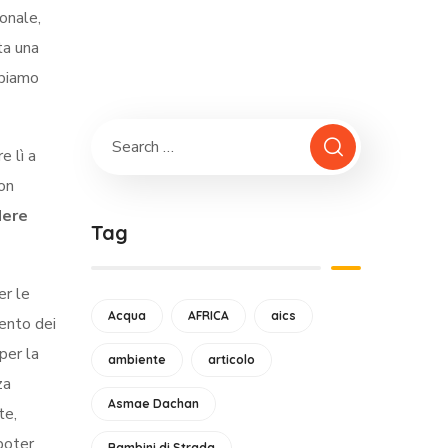
onale,
ta una
bbiamo
e lì a
con
dere
Tag
er le
Acqua
AFRICA
aics
mento dei
per la
ambiente
articolo
za
Asmae Dachan
te,
poter
Bambini di Strada