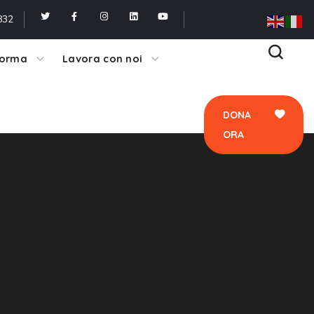
ORA
832
forma
Lavora con noi
DONA
ORA