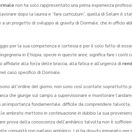
ormale
non ha solo rappresentato una prima esperienza professi
a lavorare dopo la laurea e “fare curriculum”, quella di Selam è sta
e a un progetto di sviluppo al gravity di Dormale, che in ufficio a
aggio per la sua competenza e cortesia e per il solo fatto di esser
’ingegneria in Etiopia, specie in queste aree, significa fare i conti 
affidate alla forza delle braccia, alla fatica e all’urgenza di
ren
nel caso specifico di Dormale.
 sono allʹordine del giorno, non sono così scontate soprattutto p
bianca che giunge sul campo a supervisionare e monitorare l’anda
ha un’importanza fondamentale, difficile da comprendere talvolta, 
pelle ambrato mettono in continuazione in dubbio la sua provenien
dare prova della conoscenza dell’amhàrico talvolta non è sufficien
lle comunità non parlano amhàrico. Lei ha dovuto impararlo per 