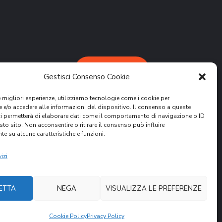
DONA ORA
Gestisci Consenso Cookie
le migliori esperienze, utilizziamo tecnologie come i cookie per
e/o accedere alle informazioni del dispositivo. Il consenso a queste
ci permetterà di elaborare dati come il comportamento di navigazione o ID
sto sito. Non acconsentire o ritirare il consenso può influire
e su alcune caratteristiche e funzioni.
attività.
ER
izi
ETTA
NEGA
VISUALIZZA LE PREFERENZE
Cookie Policy
Privacy Policy
nità Volontari per il Mondo. All Rights Reserved.