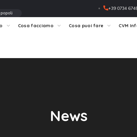
+39 0734 674
 popoli
mo
Cosa facciamo
Cosa puoi fare
CVM In
News