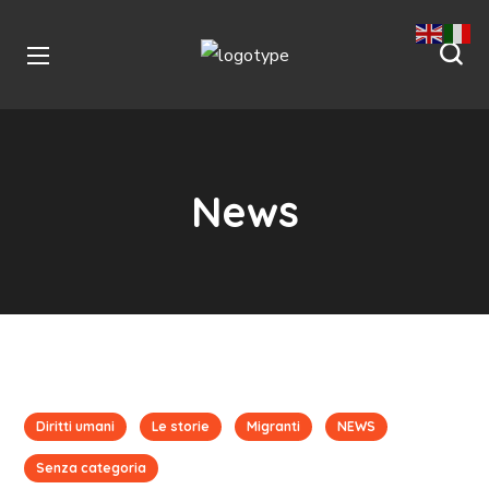
News
Diritti umani
Le storie
Migranti
NEWS
Senza categoria