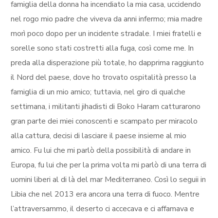
famiglia della donna ha incendiato la mia casa, uccidendo
nel rogo mio padre che viveva da anni infermo; mia madre
morì poco dopo per un incidente stradale. I miei fratelli e
sorelle sono stati costretti alla fuga, così come me. In
preda alla disperazione più totale, ho dapprima raggiunto
il Nord del paese, dove ho trovato ospitalità presso la
famiglia di un mio amico; tuttavia, nel giro di qualche
settimana, i militanti jihadisti di Boko Haram catturarono
gran parte dei miei conoscenti e scampato per miracolo
alla cattura, decisi di lasciare il paese insieme al mio
amico. Fu lui che mi parlò della possibilità di andare in
Europa, fu lui che per la prima volta mi parlò di una terra di
uomini liberi al di là del mar Mediterraneo. Così lo seguii in
Libia che nel 2013 era ancora una terra di fuoco. Mentre
l’attraversammo, il deserto ci accecava e ci affamava e