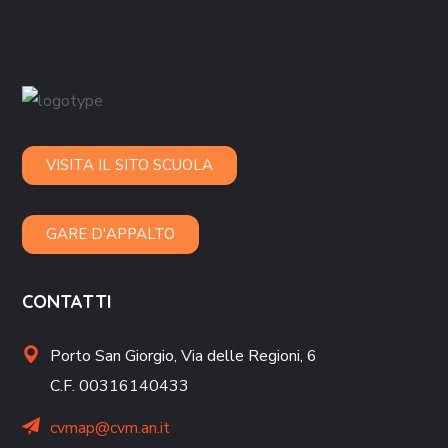
VISITA IL SITO SCUOLA
GARE D'APPALTO
CONTATTI
Porto San Giorgio,
Via delle Regioni, 6
C.F. 00316140433
cvmap@cvm.an.it