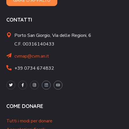
GARE D'APPALTO
CONTATTI
Porto San Giorgio,
Via delle Regioni, 6
C.F. 00316140433
cvmap@cvm.an.it
+39 0734 674832
COME DONARE
Tutti i modi per donare