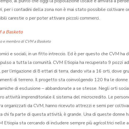
a tempo, al punto che oggi la popolazione locale è arrivata a perd
, per i contadini della zona non è mai stato possibile coltivare or
bili carestie o per poter attivare piccoli commerci.
olo e membro di CVM a Basketo
ici e sociali, in un fitto intreccio. Ed è per questo che CVM ha d
 impulso a tutta la comunità. CVM Etiopia ha recuperato 9 pozzi a
r l’irrigazione di 8 ettari di terra, dando vita a 16 orti, dove gru
amenti di terreno. Il progetto sta coinvolgendo 120 fra le donne 
namiche di esclusione – abbandonate a se stesse. Negli orti socia
ro attività imprenditoriale il sistema del microcredito. Le person
ura organizzati da CVM, hanno ricevuto attrezzi e semi per coltiva
 fra chi fa parte di questa attività, è grande. Una di queste donne h
Etiopia sta cercando di includere sempre più agricoltrici nelle at