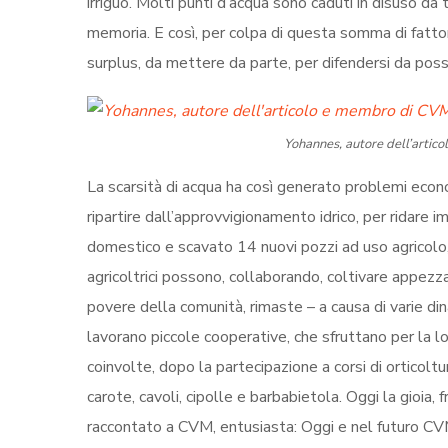
irriguo. Molti punti d’acqua sono caduti in disuso d
memoria. E così, per colpa di questa somma di fattori
surplus, da mettere da parte, per difendersi da possi
Yohannes, autore dell’artic
La scarsità di acqua ha così generato problemi econom
ripartire dall’approvvigionamento idrico, per ridare
domestico e scavato 14 nuovi pozzi ad uso agricolo, pe
agricoltrici possono, collaborando, coltivare appezz
povere della comunità, rimaste – a causa di varie di
lavorano piccole cooperative, che sfruttano per la lo
coinvolte, dopo la partecipazione a corsi di orticolt
carote, cavoli, cipolle e barbabietola. Oggi la gioia,
raccontato a CVM, entusiasta: Oggi e nel futuro CVM 