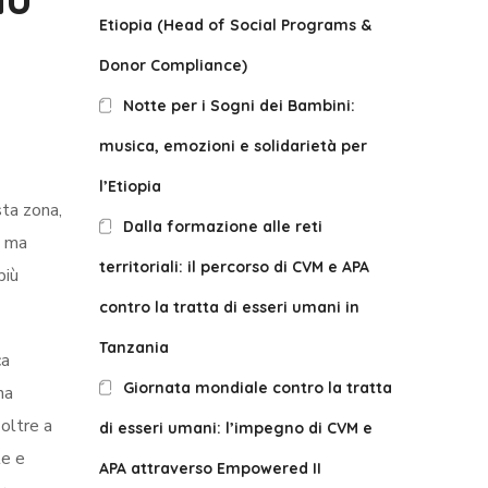
Etiopia (Head of Social Programs &
Donor Compliance)
Notte per i Sogni dei Bambini:
musica, emozioni e solidarietà per
l’Etiopia
sta zona,
Dalla formazione alle reti
, ma
territoriali: il percorso di CVM e APA
più
contro la tratta di esseri umani in
Tanzania
ca
Giornata mondiale contro la tratta
na
 oltre a
di esseri umani: l’impegno di CVM e
le e
APA attraverso Empowered II