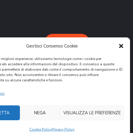
DONA ORA
Gestisci Consenso Cookie
le migliori esperienze, utilizziamo tecnologie come i cookie per
e/o accedere alle informazioni del dispositivo. Il consenso a queste
ci permetterà di elaborare dati come il comportamento di navigazione o ID
sto sito. Non acconsentire o ritirare il consenso può influire
e su alcune caratteristiche e funzioni.
attività.
ER
izi
ETTA
NEGA
VISUALIZZA LE PREFERENZE
Cookie Policy
Privacy Policy
nità Volontari per il Mondo. All Rights Reserved.