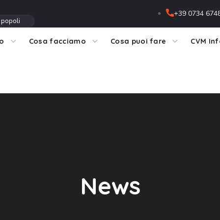
+39 0734 674
 popoli
mo
Cosa facciamo
Cosa puoi fare
CVM In
News