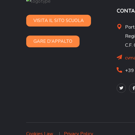
CONTA
VISITA IL SITO SCUOLA
Port
Regi
GARE D'APPALTO
C.F
cvma
+39
Cookies Law
Privacy Policy