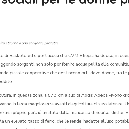
tà attorno a una sorgente protetta
le di Basketo ed è per l’acqua che CVM Etiopia ha deciso, in que
ggendo sorgenti, non solo per fornire acqua pulita alle comunità
zando piccole cooperative che gestiscono orti, dove donne, tra le 
eddito.
oltura. In questa zona, a 578 km a sud di Addis Abeba vivono cir
vanno in larga maggioranza avanti d’agricoltura di sussistenza. U
orzarsi proprio perché limitata dalla mancanza di risorse idriche. E
ta un elevato tasso di ferro, che le rende inadatte all’uso potabi