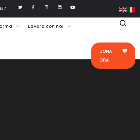
ORA
832
forma
Lavora con noi
DONA
ORA