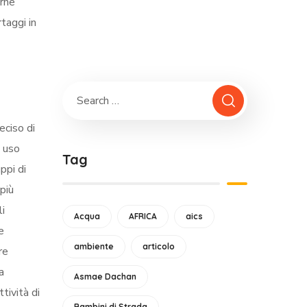
erne
taggi in
eciso di
d uso
Tag
ppi di
più
li
Acqua
AFRICA
aics
e
ambiente
articolo
re
a
Asmae Dachan
tività di
Bambini di Strada