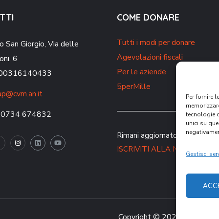
TTI
COME DONARE
Tutti i modi per donare
o San Giorgio,
Via delle
Agevolazioni fiscali
oni, 6
Per le aziende
. 00316140433
5perMille
p@cvm.an.it
Per fornire 
memorizzare 
 0734 674832
tecnologie 
unici su que
negativament
Rimani aggiornato sulle nostre 
ISCRIVITI ALLA NEWSLETT
Gestisci serv
ACC
Copyright © 2021 CVM – Comu