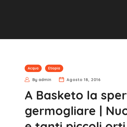
Acqua
Etiopia
By
admin
Agosto 18, 2016
A Basketo la spe
germogliare | Nuov
e tanti piccoli ort