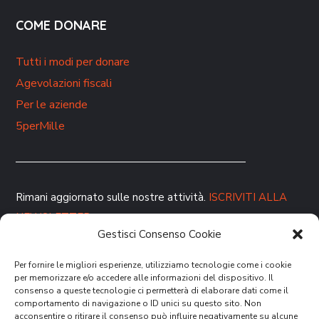
COME DONARE
Tutti i modi per donare
Agevolazioni fiscali
Per le aziende
5perMille
Rimani aggiornato sulle nostre attività.
ISCRIVITI ALLA
NEWSLETTER
Gestisci Consenso Cookie
Per fornire le migliori esperienze, utilizziamo tecnologie come i cookie
per memorizzare e/o accedere alle informazioni del dispositivo. Il
consenso a queste tecnologie ci permetterà di elaborare dati come il
comportamento di navigazione o ID unici su questo sito. Non
acconsentire o ritirare il consenso può influire negativamente su alcune