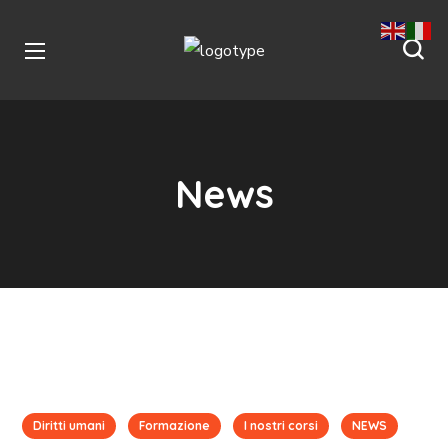
News
Diritti umani
Formazione
I nostri corsi
NEWS