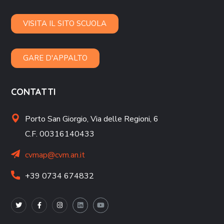
VISITA IL SITO SCUOLA
GARE D'APPALTO
CONTATTI
Porto San Giorgio,
Via delle Regioni, 6
C.F. 00316140433
cvmap@cvm.an.it
+39 0734 674832