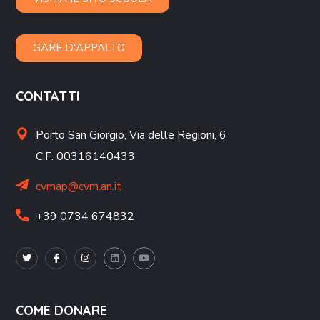
GARE D'APPALTO
CONTATTI
Porto San Giorgio,
Via delle Regioni, 6
C.F. 00316140433
cvmap@cvm.an.it
+39 0734 674832
COME DONARE