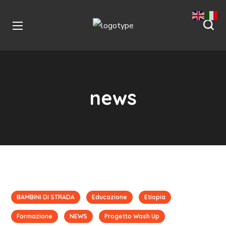
news
BAMBINI DI STRADA
Educazione
Etiopia
Formazione
NEWS
Progetto Wash Up