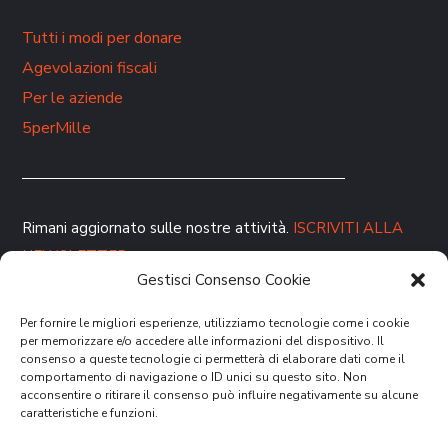
Tutti i modi per donare
Agevolazioni fiscali
Per le aziende
5perMille
Rimani aggiornato sulle nostre attività.
ISCRIVITI ALLA
NEWSLETTER
Gestisci Consenso Cookie
Per fornire le migliori esperienze, utilizziamo tecnologie come i cookie
per memorizzare e/o accedere alle informazioni del dispositivo. Il
consenso a queste tecnologie ci permetterà di elaborare dati come il
comportamento di navigazione o ID unici su questo sito. Non
acconsentire o ritirare il consenso può influire negativamente su alcune
caratteristiche e funzioni.
DONA ORA