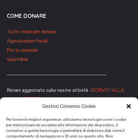
COME DONARE
Tutti i modi per donare
Agevolazioni fiscali
Per le aziende
5perMille
Rimani aggiornato sulle nostre attività.
ISCRIVITI ALLA
NEWSLETTER
Gestisci Consenso Cookie
Per fornire le migliori esperienze, utilizziamo tecnologie come i cookie
per memorizzare e/o accedere alle informazioni del dispositivo. Il
consenso a queste tecnologie ci permetterà di elaborare dati come il
comportamento di navigazione o ID unici su questo sito. Non