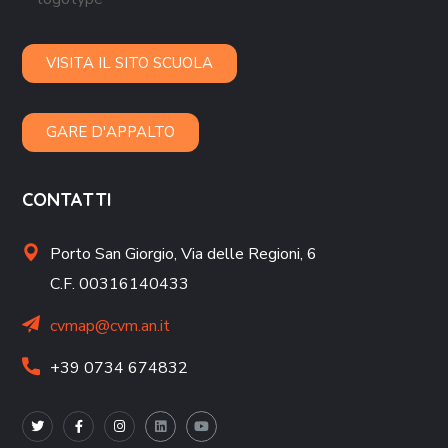
VISITA IL SITO SCUOLA
GARE D'APPALTO
CONTATTI
Porto San Giorgio,
Via delle Regioni, 6
C.F. 00316140433
cvmap@cvm.an.it
+39 0734 674832