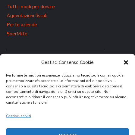
Tutti i modi per donare
Agevolazioni fiscali
Per le aziende
5perMille
Gestisci Consenso Cookie
Rimani aggiornato sulle nostre attività.
ISCRIVITI ALLA
NEWSLETTER
Per fornire le migliori esperienze, utilizziamo tecnologie come i cookie
per memorizzare e/o accedere alle informazioni del dispositivo. Il
consenso a queste tecnologie ci permetterà di elaborare dati come il
comportamento di navigazione o ID unici su questo sito. Non
acconsentire o ritirare il consenso può influire negativamente su alcune
caratteristiche e funzioni.
Gestisci servizi
DONA ORA