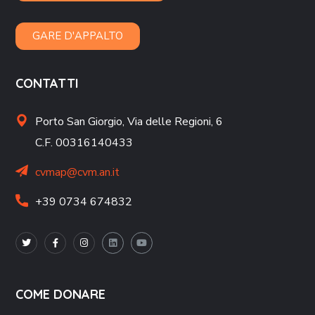
GARE D'APPALTO
CONTATTI
Porto San Giorgio,
Via delle Regioni, 6
C.F. 00316140433
cvmap@cvm.an.it
+39 0734 674832
COME DONARE