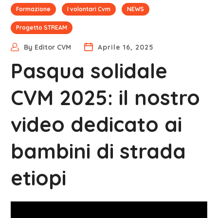
Formazione
I volontari Cvm
NEWS
Progetto STREAM
By
Editor CVM
Aprile 16, 2025
Pasqua solidale
CVM 2025: il nostro
video dedicato ai
bambini di strada
etiopi
Video