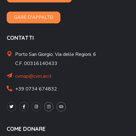
GARE D'APPALTO
CONTATTI
Porto San Giorgio,
Via delle Regioni, 6
C.F. 00316140433
cvmap@cvm.an.it
+39 0734 674832
COME DONARE