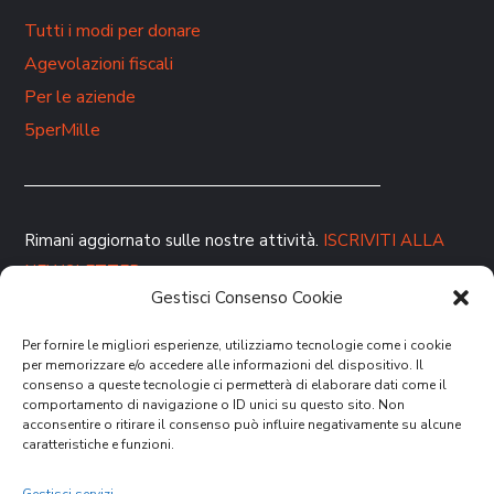
Tutti i modi per donare
Agevolazioni fiscali
Per le aziende
5perMille
Rimani aggiornato sulle nostre attività.
ISCRIVITI ALLA
NEWSLETTER
Gestisci Consenso Cookie
Per fornire le migliori esperienze, utilizziamo tecnologie come i cookie
per memorizzare e/o accedere alle informazioni del dispositivo. Il
consenso a queste tecnologie ci permetterà di elaborare dati come il
comportamento di navigazione o ID unici su questo sito. Non
acconsentire o ritirare il consenso può influire negativamente su alcune
caratteristiche e funzioni.
DONA ORA